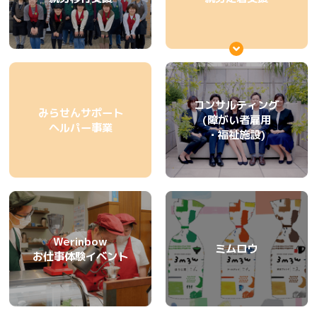
コンサルティング
みらせんサポート
(障がい者雇用
ヘルパー事業
・福祉施設)
Werinbow
ミムロウ
お仕事体験イベント