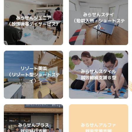
みらせんステイ
みらせんジュニア
（短期入所・ショートステ
（放課後等デイサービス）
イ）
リゾート美浜
みらせんスタイル
（リゾート型ショートステ
就労継続支援Ｂ型
イ）
みらせんプラス
みらせんアルファ
就労移行支援
就労定着支援