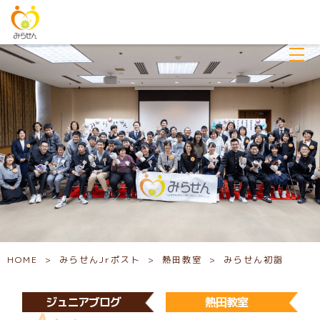
HOME
>
みらせんJrポスト
>
熱田教室
>
みらせん初詣
ジュニアブログ
熱田教室