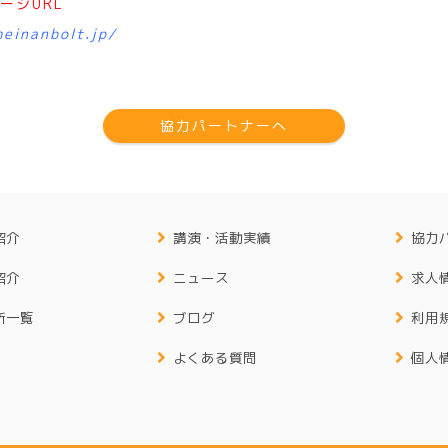
ージURL
einanbolt.jp/
協力パートナーへ
紹介
講演・活動実績
協力
紹介
ニュース
求人
所一覧
ブログ
利用
よくある質問
個人