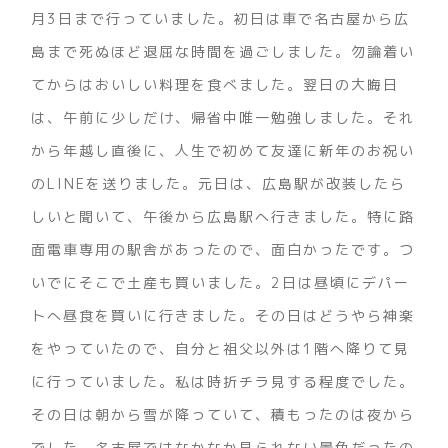
月3日まで行っていました。初日は車で名古屋から広
島まで死ぬほど退屈な時間を過ごしました。勿論着い
てからはおいしい料理を食べました。翌日の大晦日
は、午前に少しだけ、帰省中唯一勉強しました。それ
から年越し直後に、人生で初めて友達に新年のお祝い
のLINEを送りました。元日は、広島駅が改装したら
しいと聞いて、午後から広島駅へ行きました。特に路
面電車専用の駅舎があったので、面白かったです。つ
いでにそこで土産も買いました。2日は昼頃にデパー
トへ昼食を買いに行きました。その日はどうやら神楽
をやっていたので、自分と祖父以外は1階へ降りて見
に行っていました。私は時折チラ見する程度でした。
その日は朝から雪が降っていて、積もったのは夜から
でした。名古屋ではなかなか見られない景色だったの