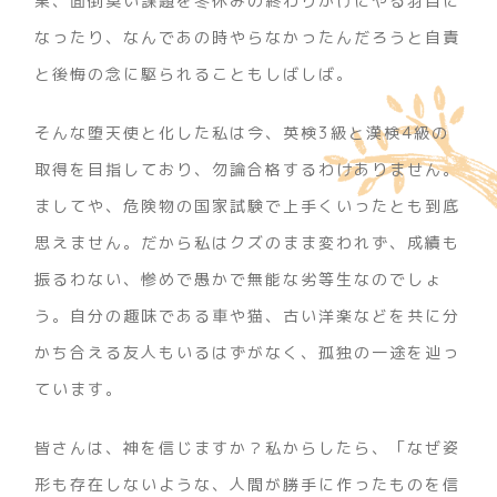
果、面倒臭い課題を冬休みの終わりかけにやる羽目に
なったり、なんであの時やらなかったんだろうと自責
と後悔の念に駆られることもしばしば。
そんな堕天使と化した私は今、英検3級と漢検4級の
取得を目指しており、勿論合格するわけありません。
ましてや、危険物の国家試験で上手くいったとも到底
思えません。だから私はクズのまま変われず、成績も
振るわない、惨めで愚かで無能な劣等生なのでしょ
う。自分の趣味である車や猫、古い洋楽などを共に分
かち合える友人もいるはずがなく、孤独の一途を辿っ
ています。
皆さんは、神を信じますか？私からしたら、「なぜ姿
形も存在しないような、人間が勝手に作ったものを信