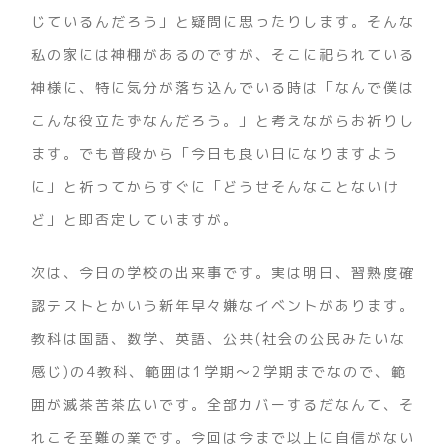
じているんだろう」と疑問に思ったりします。そんな
私の家には神棚があるのですが、そこに祀られている
神様に、特に気分が落ち込んでいる時は「なんで僕は
こんな役立たずなんだろう。」と考えながらお祈りし
ます。でも普段から「今日も良い日になりますよう
に」と祈ってからすぐに「どうせそんなことないけ
ど」と即否定していますが。
次は、今日の学校の出来事です。実は明日、習熟度確
認テストとかいう新年早々嫌なイベントがあります。
教科は国語、数学、英語、公共(社会の公民みたいな
感じ)の4教科、範囲は1学期～2学期までなので、範
囲が滅茶苦茶広いです。全部カバーするだなんて、そ
れこそ至難の業です。今回は今まで以上に自信がない